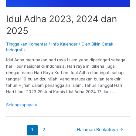
Idul Adha 2023, 2024 dan
2025
Tinggalkan Komentar
/
Info Kalender
/ Oleh
Bikin Cetak
Indografis
Idul Adha merupakan hari raya Islam yang diperingati sebagai
hari libur nasional di Indonesia. Hari raya ini dikenal juga
dengan nama Hari Raya Kurban. Idul Adha diperingati setiap
tanggal 10 bulan dzulhijjah, yang merupakan bulan terakhir
tahun Hijriah dalam penanggalan Islam. Tahun Tanggal Hari
Hari Libur 2023 29 Juni Kamis Idul Adha 2024 17 Juni …
Idul
Selengkapnya »
Adha
2023,
2024
Navigasi
1
2
Halaman Berikutnya
→
dan
pos