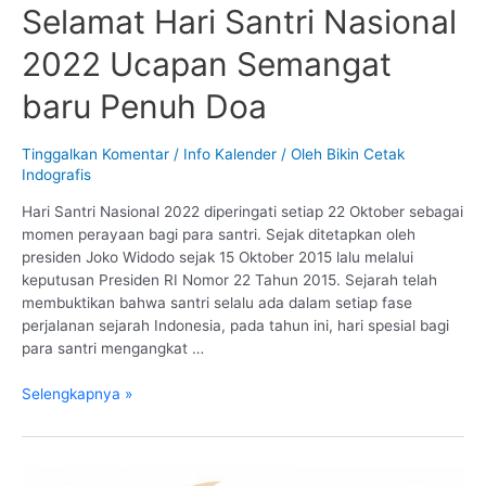
Selamat Hari Santri Nasional
Cuti
Bersama
2022 Ucapan Semangat
Cek
Online
baru Penuh Doa
|
Tahun
Tinggalkan Komentar
/
Info Kalender
/ Oleh
Bikin Cetak
2024
Indografis
Hari Santri Nasional 2022 diperingati setiap 22 Oktober sebagai
momen perayaan bagi para santri. Sejak ditetapkan oleh
presiden Joko Widodo sejak 15 Oktober 2015 lalu melalui
keputusan Presiden RI Nomor 22 Tahun 2015. Sejarah telah
membuktikan bahwa santri selalu ada dalam setiap fase
perjalanan sejarah Indonesia, pada tahun ini, hari spesial bagi
para santri mengangkat …
Selamat
Selengkapnya »
Hari
Santri
Nasional
2022