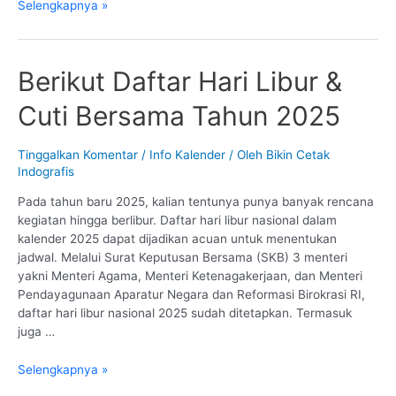
Kalender
Selengkapnya »
Hari
Libur
Nasional
Berikut Daftar Hari Libur &
2026
Cuti Bersama Tahun 2025
Tinggalkan Komentar
/
Info Kalender
/ Oleh
Bikin Cetak
Indografis
Pada tahun baru 2025, kalian tentunya punya banyak rencana
kegiatan hingga berlibur. Daftar hari libur nasional dalam
kalender 2025 dapat dijadikan acuan untuk menentukan
jadwal. Melalui Surat Keputusan Bersama (SKB) 3 menteri
yakni Menteri Agama, Menteri Ketenagakerjaan, dan Menteri
Pendayagunaan Aparatur Negara dan Reformasi Birokrasi RI,
daftar hari libur nasional 2025 sudah ditetapkan. Termasuk
juga …
Berikut
Selengkapnya »
Daftar