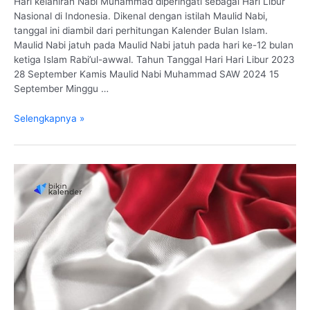
Hari kelahiran Nabi Muhammad diperingati sebagai Hari Libur
Nasional di Indonesia. Dikenal dengan istilah Maulid Nabi,
tanggal ini diambil dari perhitungan Kalender Bulan Islam.
Maulid Nabi jatuh pada Maulid Nabi jatuh pada hari ke-12 bulan
ketiga Islam Rabi’ul-awwal. Tahun Tanggal Hari Hari Libur 2023
28 September Kamis Maulid Nabi Muhammad SAW 2024 15
September Minggu …
Maulid
Selengkapnya »
Nabi
2023,
2024
dan
2025