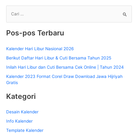
2025
C
a
r
Pos-pos Terbaru
i
u
Kalender Hari Libur Nasional 2026
n
Berikut Daftar Hari Libur & Cuti Bersama Tahun 2025
t
Inilah Hari Libur dan Cuti Bersama Cek Online | Tahun 2024
u
k
Kalender 2023 Format Corel Draw Download Jawa Hijriyah
Gratis
:
Kategori
Desain Kalender
Info Kalender
Template Kalender