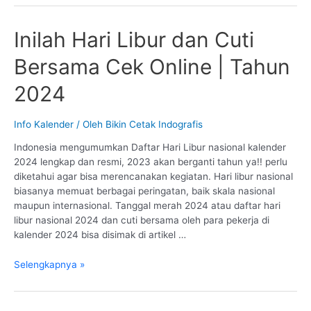
Hari
Libur
Inilah Hari Libur dan Cuti
&
Cuti
Bersama Cek Online | Tahun
Bersama
Tahun
2024
2025
Info Kalender
/ Oleh
Bikin Cetak Indografis
Indonesia mengumumkan Daftar Hari Libur nasional kalender
2024 lengkap dan resmi, 2023 akan berganti tahun ya!! perlu
diketahui agar bisa merencanakan kegiatan. Hari libur nasional
biasanya memuat berbagai peringatan, baik skala nasional
maupun internasional. Tanggal merah 2024 atau daftar hari
libur nasional 2024 dan cuti bersama oleh para pekerja di
kalender 2024 bisa disimak di artikel …
Inilah
Selengkapnya »
Hari
Libur
dan