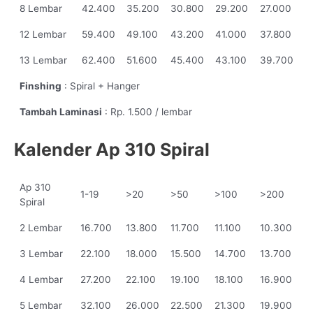
8 Lembar
42.400
35.200
30.800
29.200
27.000
12 Lembar
59.400
49.100
43.200
41.000
37.800
13 Lembar
62.400
51.600
45.400
43.100
39.700
Finshing
: Spiral + Hanger
Tambah Laminasi
: Rp. 1.500 / lembar
Kalender Ap 310 Spiral
Ap 310
1-19
>20
>50
>100
>200
Spiral
2 Lembar
16.700
13.800
11.700
11.100
10.300
3 Lembar
22.100
18.000
15.500
14.700
13.700
4 Lembar
27.200
22.100
19.100
18.100
16.900
5 Lembar
32.100
26.000
22.500
21.300
19.900