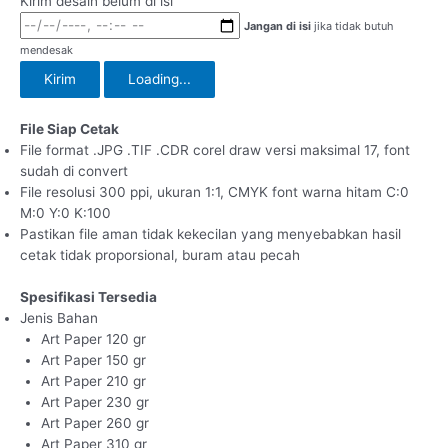
Kirim desain belum di isi
Jangan di isi
jika tidak butuh
mendesak
Kirim
Loading...
File Siap Cetak
File format .JPG .TIF .CDR corel draw versi maksimal 17, font
sudah di convert
File resolusi 300 ppi, ukuran 1:1, CMYK font warna hitam C:0
M:0 Y:0 K:100
Pastikan file aman tidak kekecilan yang menyebabkan hasil
cetak tidak proporsional, buram atau pecah
Spesifikasi Tersedia
Jenis Bahan
Art Paper 120 gr
Art Paper 150 gr
Art Paper 210 gr
Art Paper 230 gr
Art Paper 260 gr
Art Paper 310 gr