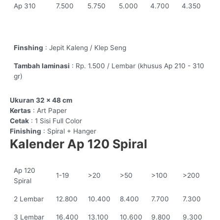
Ap 310
7.500
5.750
5.000
4.700
4.350
Finshing
: Jepit Kaleng / Klep Seng
Tambah laminasi
: Rp. 1.500 / Lembar (khusus Ap 210 - 310
gr)
Ukuran 32 x 48 cm
Kertas
: Art Paper
Cetak
: 1 Sisi Full Color
Finishing
: Spiral + Hanger
Kalender Ap 120 Spiral
Ap 120
1-19
>20
>50
>100
>200
Spiral
2 Lembar
12.800
10.400
8.400
7.700
7.300
3 Lembar
16.400
13.100
10.600
9.800
9.300