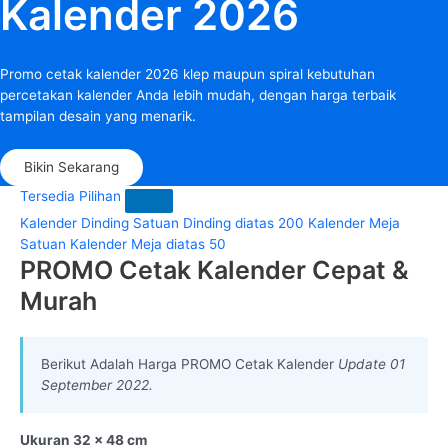
Kalender 2026
Promo cetak kalender 2026 klep maupun spiral kebutuhan
percetakan kalender Anda lebih mudah, dengan harga terbaik
tampilan desain yang menarik.
Bikin Sekarang
Tersedia Pilihan
Kalender Dinding Satuan
Dinding diatas 200
Kalender Meja
Satuan
Kalender Meja diatas 50
PROMO Cetak Kalender Cepat &
Murah
Berikut Adalah Harga PROMO Cetak Kalender
Update 01
September 2022.
Ukuran 32 x 48 cm