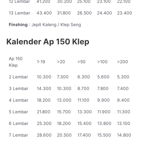
12 Lembar
41.200
30.200
25.100
23.100
22.100
13 Lembar
43.400
31.800
26.500
24.400
23.400
Finshing
: Jepit Kaleng / Klep Seng
Kalender Ap 150 Klep
Ap 150
1-19
>20
>50
>100
>200
Klep
2 Lembar
10.300
7.300
6.300
5.600
5.300
3 Lembar
14.300
10.300
8.700
7.800
7.400
4 Lembar
18.200
13.000
11.100
9.900
9.400
5 Lembar
21.800
15.700
13.300
11.900
11.300
6 Lembar
25.300
18.200
15.400
13.800
13.100
7 Lembar
28.600
20.500
17.400
15.500
14.800