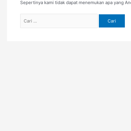
Sepertinya kami tidak dapat menemukan apa yang An
Cari
untuk: