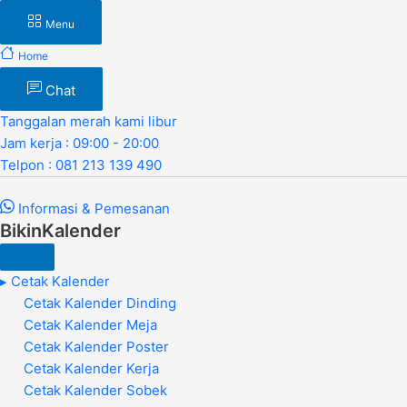
Menu
Home
Chat
Tanggalan merah kami libur
Jam kerja : 09:00 - 20:00
Telpon : 081 213 139 490
Informasi & Pemesanan
BikinKalender
▸ Cetak Kalender
Cetak Kalender Dinding
Cetak Kalender Meja
Cetak Kalender Poster
Cetak Kalender Kerja
Cetak Kalender Sobek