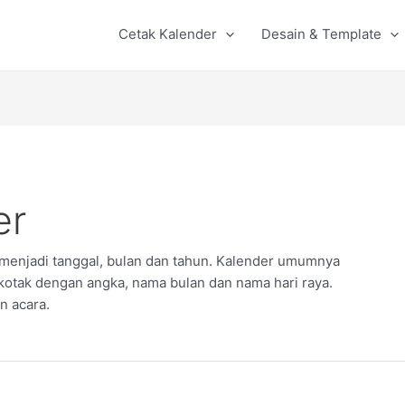
Cetak Kalender
Desain & Template
er
menjadi tanggal, bulan dan tahun. Kalender umumnya
otak dengan angka, nama bulan dan nama hari raya.
n acara.