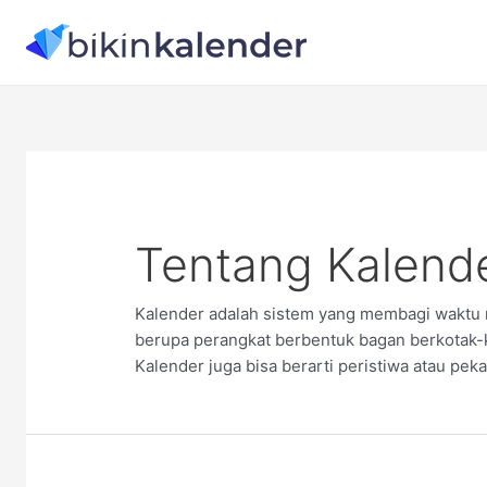
konten
Tentang Kalend
Kalender adalah sistem yang membagi waktu 
berupa perangkat berbentuk bagan berkotak-k
Kalender juga bisa berarti peristiwa atau peka