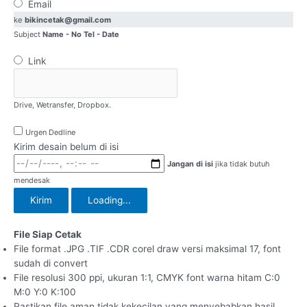
Email
ke
bikincetak@gmail.com
Subject
Name - No Tel - Date
Link
Drive, Wetransfer, Dropbox.
Urgen Dedline
Kirim desain belum di isi
Jangan di isi
jika tidak butuh
mendesak
Kirim
Loading...
File Siap Cetak
File format .JPG .TIF .CDR corel draw versi maksimal 17, font
sudah di convert
File resolusi 300 ppi, ukuran 1:1, CMYK font warna hitam C:0
M:0 Y:0 K:100
Pastikan file aman tidak kekecilan yang menyebabkan hasil