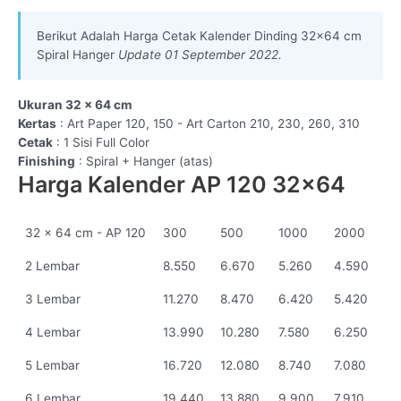
Berikut Adalah Harga Cetak Kalender Dinding 32×64 cm
Spiral Hanger
Update 01 September 2022.
Ukuran 32 x 64 cm
Kertas
: Art Paper 120, 150 - Art Carton 210, 230, 260, 310
Cetak
: 1 Sisi Full Color
Finishing
: Spiral + Hanger (atas)
Harga Kalender AP 120 32x64
32 x 64 cm - AP 120
300
500
1000
2000
2 Lembar
8.550
6.670
5.260
4.590
3 Lembar
11.270
8.470
6.420
5.420
4 Lembar
13.990
10.280
7.580
6.250
5 Lembar
16.720
12.080
8.740
7.080
6 Lembar
19.440
13.880
9.900
7.910