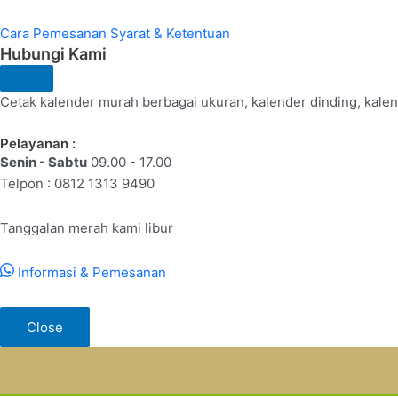
Cara Pemesanan
Syarat & Ketentuan
Hubungi Kami
Cetak kalender murah berbagai ukuran, kalender dinding, kalend
Pelayanan :
Senin - Sabtu
09.00 - 17.00
Telpon : 0812 1313 9490
Tanggalan merah kami libur
Informasi & Pemesanan
Close
Lewati
ke