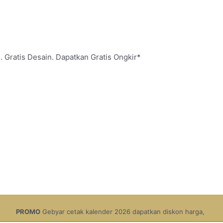
. Gratis Desain. Dapatkan Gratis Ongkir*
OMO
Gebyar cetak kalender 2026 dapatkan diskon harga, hingga 11,9%.