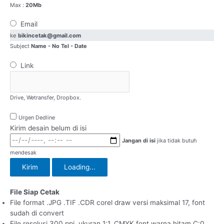
Max :
20Mb
Email
ke
bikincetak@gmail.com
Subject
Name - No Tel - Date
Link
Drive, Wetransfer, Dropbox.
Urgen Dedline
Kirim desain belum di isi
Jangan di isi
jika tidak butuh
mendesak
Kirim
Loading...
File Siap Cetak
File format .JPG .TIF .CDR corel draw versi maksimal 17, font
sudah di convert
File resolusi 300 ppi, ukuran 1:1, CMYK font warna hitam C:0