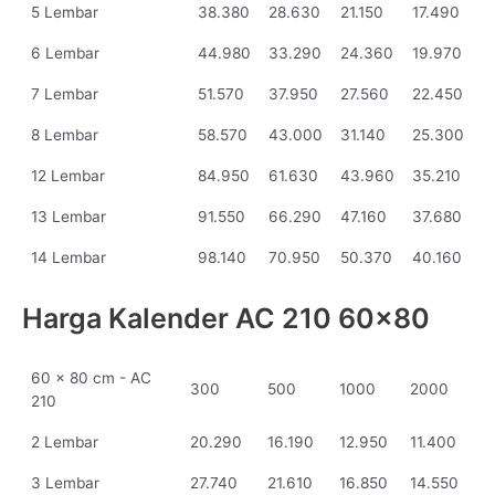
5 Lembar
38.380
28.630
21.150
17.490
6 Lembar
44.980
33.290
24.360
19.970
7 Lembar
51.570
37.950
27.560
22.450
8 Lembar
58.570
43.000
31.140
25.300
12 Lembar
84.950
61.630
43.960
35.210
13 Lembar
91.550
66.290
47.160
37.680
14 Lembar
98.140
70.950
50.370
40.160
Harga Kalender AC 210 60x80
60 x 80 cm - AC
300
500
1000
2000
210
2 Lembar
20.290
16.190
12.950
11.400
3 Lembar
27.740
21.610
16.850
14.550