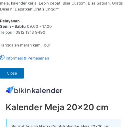
meja, kalender kerja. Lebih cepat. Bisa Custom. Bisa Satuan. Gratis
Desain. Dapatkan Gratis Ongkir*
Pelayanan :
Senin - Sabtu
09.00 - 17.00
Telpon : 0812 1313 9490
Tanggalan merah kami libur
Informasi & Pemesanan
Close
Lewati
ke
konten
Kalender Meja 20×20 cm
Berikut Adalah Harga Cetak Kalender Meja 20×20 cm