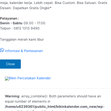
meja, kalender kerja. Lebih cepat. Bisa Custom. Bisa Satuan. Gratis
Desain. Dapatkan Gratis Ongkir*
Pelayanan :
Senin - Sabtu
09.00 - 17.00
Telpon : 0812 1313 9490
Tanggalan merah kami libur
Informasi & Pemesanan
Close
Lewati
ke
konten
Warning
: array_combine(): Both parameters should have an
equal number of elements in
/home/u6239361/public_html/bikinkalender.com_new/wp-