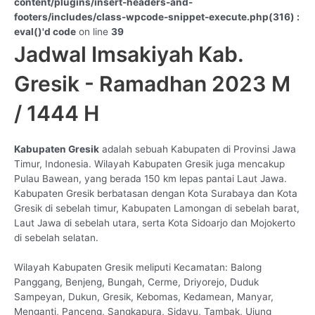
content/plugins/insert-headers-and-
footers/includes/class-wpcode-snippet-execute.php(316) :
eval()'d code
on line
39
Jadwal Imsakiyah Kab.
Gresik - Ramadhan 2023 M
/ 1444 H
Kabupaten Gresik
adalah sebuah Kabupaten di Provinsi Jawa
Timur, Indonesia. Wilayah Kabupaten Gresik juga mencakup
Pulau Bawean, yang berada 150 km lepas pantai Laut Jawa.
Kabupaten Gresik berbatasan dengan Kota Surabaya dan Kota
Gresik di sebelah timur, Kabupaten Lamongan di sebelah barat,
Laut Jawa di sebelah utara, serta Kota Sidoarjo dan Mojokerto
di sebelah selatan.
Wilayah Kabupaten Gresik meliputi Kecamatan: Balong
Panggang, Benjeng, Bungah, Cerme, Driyorejo, Duduk
Sampeyan, Dukun, Gresik, Kebomas, Kedamean, Manyar,
Menganti, Panceng, Sangkapura, Sidayu, Tambak, Ujung