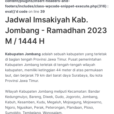
content/plugins/insert-headers-and-
footers/includes/class-wpcode-snippet-execute.php(316) :
eval()'d code
on line
39
Jadwal Imsakiyah Kab.
Jombang - Ramadhan 2023
M / 1444 H
Kabupaten Jombang
adalah sebuah kabupaten yang terletak
di bagian tengah Provinsi Jawa Timur. Pusat pemerintahan
Kabupaten Jombang terletak di tengah-tengah wilayah
kabupaten, memiliki ketinggian 44 meter di atas permukaan
laut, dan berjarak 79 km dari barat daya Surabaya, ibu kota
Provinsi Jawa Timur.
Wilayah Kabupaten Jombang meliputi Kecamatan: Bandar
Kedungmulyo, Bareng, Diwek, Gudo, Jogoroto, Jombang,
Kabuh, Kesamben, Kudu, Megaluh, Mojoagung, Mojowarno,
Ngoro, Ngusikan, Perak, Peterongan, Plandaan, Ploso,
Sumobito, Tembelang, Wonosalam.