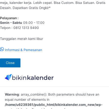
meja, kalender kerja. Lebih cepat. Bisa Custom. Bisa Satuan. Gratis
Desain. Dapatkan Gratis Ongkir*
Pelayanan :
Senin - Sabtu
09.00 - 17.00
Telpon : 0812 1313 9490
Tanggalan merah kami libur
Informasi & Pemesanan
Close
Lewati
ke
konten
Warning
: array_combine(): Both parameters should have an
equal number of elements in
/home/u6239361/public_html/bikinkalender.com_new/wp-