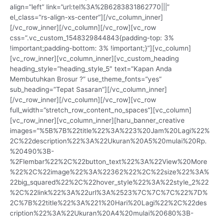
align=”left” link=”url:tel%3A%2B6283831862770|||”
el_class=”rs-align-xs-center”][/vc_column_inner]
[/vc_row_inner][/vc_column][/vc_row][vc_row
css=”.vc_custom_1548329844843{padding-top: 3%
!important;padding-bottom: 3% !important;}”][vc_column]
[vc_row_inner][vc_column_inner][vc_custom_heading
heading_style=”heading_style_5″ text=”Kapan Anda
Membutuhkan Brosur ?” use_theme_fonts=”yes”
sub_heading=”Tepat Sasaran”][/vc_column_inner]
[/vc_row_inner][/vc_column][/vc_row][vc_row
full_width=”stretch_row_content_no_spaces”][vc_column]
[vc_row_inner][vc_column_inner][haru_banner_creative
images=”%5B%7B%22title%22%3A%223%20Jam%20Lagi%22%
2C%22description%22%3A%22Ukuran%20A5%20mulai%20Rp.
%20490%3B-
%2Flembar%22%2C%22button_text%22%3A%22View%20More
%22%2C%22image%22%3A%22362%22%2C%22size%22%3A%
22big_squared%22%2C%22hover_style%22%3A%22style_2%22
%2C%22link%22%3A%22url%3A%2523%7C%7C%7C%22%7D%
2C%7B%22title%22%3A%221%20Hari%20Lagi%22%2C%22des
cription%22%3A%22Ukuran%20A4%20mulai%20680%3B-