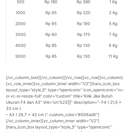
500
Rp 180
Rp 380
1 Kg
1000
Rp 95
Rp 220
2 Kg
2000
Rp 95
Rp 190
5 Kg
3000
Rp 90
Rp 170
7 Kg
4000
Rp 85
Rp 130
9 Kg
5000
Rp 85
Rp 130
11 Kg
[/vc_column_text][/vc_column][/vc_row][vc_row][vc_column]
[vc_row_inner][vc_column_inner width=”1/2″][haru_icon_box
layout_type=”style_5″ type=”openiconic” icon_openiconic=”vc-
oi vc-oi-resize-full” color=”custom” title=”Kilik Jika Butuh
Ukuran F4 dan A3″ link=”url:%23|||” description=”- F4 ( 21,5 x
33 cm )
– A3 ( 29,7 x 42 cm )” custom_color=”#006ad0″]
[/vc_column_inner][vc_column_inner width=”1/2″]
[haru_icon_box layout_type=”style_5″ type=”openiconic”