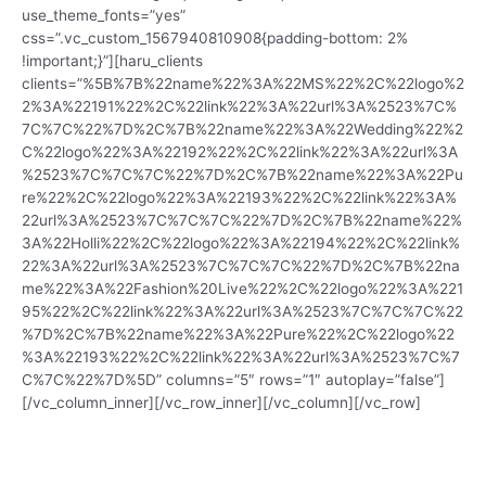
use_theme_fonts=”yes”
css=”.vc_custom_1567940810908{padding-bottom: 2%
!important;}”][haru_clients
clients=”%5B%7B%22name%22%3A%22MS%22%2C%22logo%2
2%3A%22191%22%2C%22link%22%3A%22url%3A%2523%7C%
7C%7C%22%7D%2C%7B%22name%22%3A%22Wedding%22%2
C%22logo%22%3A%22192%22%2C%22link%22%3A%22url%3A
%2523%7C%7C%7C%22%7D%2C%7B%22name%22%3A%22Pu
re%22%2C%22logo%22%3A%22193%22%2C%22link%22%3A%
22url%3A%2523%7C%7C%7C%22%7D%2C%7B%22name%22%
3A%22Holli%22%2C%22logo%22%3A%22194%22%2C%22link%
22%3A%22url%3A%2523%7C%7C%7C%22%7D%2C%7B%22na
me%22%3A%22Fashion%20Live%22%2C%22logo%22%3A%221
95%22%2C%22link%22%3A%22url%3A%2523%7C%7C%7C%22
%7D%2C%7B%22name%22%3A%22Pure%22%2C%22logo%22
%3A%22193%22%2C%22link%22%3A%22url%3A%2523%7C%7
C%7C%22%7D%5D” columns=”5″ rows=”1″ autoplay=”false”]
[/vc_column_inner][/vc_row_inner][/vc_column][/vc_row]