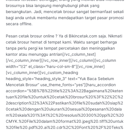
brosurnya bisa langsung menghubungi pihak yang
bersangkutan. Jadi, mencetak brosur sangat bermanfaat sekali
bagi anda untuk membantu mendapatkan target pasar promosi
secara offline.
Pesan cetak brosur online ? Ya di Bikincetak.com saja. Nikmati
cetak brosur hemat di tempat kami. Waktu sangat berharga
tanpa perlu pergi ke tempat percetakan dan meninggalkan
kantor atau menunggu antrian[/vc_column_text]
[/vc_column_inner][/vc_row_inner][/vc_column][vc_column
width=”1/2″ el_class=”haru-col-sm-8″][vc_row_inner]
[vc_column_inner][vc_custom_heading
heading_style=”heading_style_3″ text=”Yuk Baca Sebelum
Mencetak Brosur” use_theme_fonts=”yes”][haru_accordion
accordion=”%5B%7B%22title%22%3A%22Bagaimana%20keten
tuan%20file%20untuk%20cetak%20brosur%20%3F%22%2C%2
2description%22%3A%22Pastikan%20file%20sudah%20siap%2
0cetak%20dengan%20ukuran%20sesuai%20pesanan%20dala
m%20skala%201%3A1%2C%20resolusi%20300%20ppi%2C%20
CMYK.%20File%20dalam%20format%20.jpeg%20.tiff%20untuk
%20file%20.pdf%20.ai%20.cdr%2C%20Font%20%2F%20Teks%