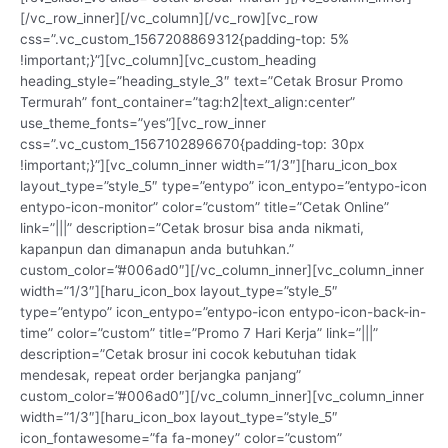
[/vc_row_inner][/vc_column][/vc_row][vc_row
css=”.vc_custom_1567208869312{padding-top: 5%
!important;}”][vc_column][vc_custom_heading
heading_style=”heading_style_3″ text=”Cetak Brosur Promo
Termurah” font_container=”tag:h2|text_align:center”
use_theme_fonts=”yes”][vc_row_inner
css=”.vc_custom_1567102896670{padding-top: 30px
!important;}”][vc_column_inner width=”1/3″][haru_icon_box
layout_type=”style_5″ type=”entypo” icon_entypo=”entypo-icon
entypo-icon-monitor” color=”custom” title=”Cetak Online”
link=”|||” description=”Cetak brosur bisa anda nikmati,
kapanpun dan dimanapun anda butuhkan.”
custom_color=”#006ad0″][/vc_column_inner][vc_column_inner
width=”1/3″][haru_icon_box layout_type=”style_5″
type=”entypo” icon_entypo=”entypo-icon entypo-icon-back-in-
time” color=”custom” title=”Promo 7 Hari Kerja” link=”|||”
description=”Cetak brosur ini cocok kebutuhan tidak
mendesak, repeat order berjangka panjang”
custom_color=”#006ad0″][/vc_column_inner][vc_column_inner
width=”1/3″][haru_icon_box layout_type=”style_5″
icon_fontawesome=”fa fa-money” color=”custom”