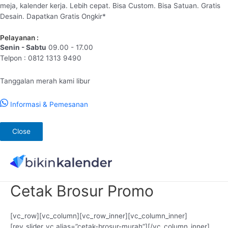
meja, kalender kerja. Lebih cepat. Bisa Custom. Bisa Satuan. Gratis
Desain. Dapatkan Gratis Ongkir*
Pelayanan :
Senin - Sabtu
09.00 - 17.00
Telpon : 0812 1313 9490
Tanggalan merah kami libur
Informasi & Pemesanan
Close
Lewati
ke
konten
Cetak Brosur Promo
[vc_row][vc_column][vc_row_inner][vc_column_inner]
[rev_slider_vc alias=”cetak-brosur-murah”][/vc_column_inner]