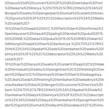
20harus%20di%20convert%20%2F%20di%20sertakan%20font
%20beserta%20linknya.%22%7D%2C%7B%22title%22%3A%22
Berapa%20waktu%20pengerjaan%20untuk%20cetak%20brosu
r%20promo%20%3F%22%2C%22description%22%3A%22Waktu
%20cetak%207-
10%20hari%20sejak%20ACC.%20File%20dan%20konfirmasi%2
0pembayaran%20masuk%20paling%20lambat%20pukul%2015.
00%20WIB.%20Diatas%20pukul%2015.00%20WIB%20akan%2
0dihitung%20sejak%20hari%20berikutnya.%22%7D%2C%7B%2
2title%22%3A%22Apakah%20ada%20tambahan%20waktu%20l
ainnya%20%3F%22%2C%22description%22%3A%22Waktu%20
cetak%207-
10%20hari%20hanya%20waktu%20cetak%20saja%2C%20tidak
%20termasuk%20waktu%20pengiriman%2C%20finishing%20se
perti%20lipat%2C%20laminasi%20dan%20lain%20sebagainya.
%20Jika%20ada%20finishing%20tambahan%20sebaiknya%20k
onsultasikan%20dulu%20dengan%20customer%20service%20
kami.%22%7D%2C%7B%22title%22%3A%22Apakah%20ada%2
0tambahan%20biaya%20lainnya%20%3F%22%2C%22descripti
on%22%3A%22Ada%20biaya%20tambahan%20pengiriman%20
dan%20gratis%20untuk%20wilayah%20surabaya%2C%20Untu