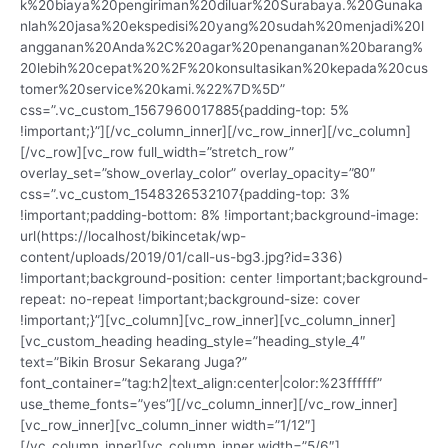
k%20biaya%20pengiriman%20diluar%20Surabaya.%20Gunaka
nlah%20jasa%20ekspedisi%20yang%20sudah%20menjadi%20l
angganan%20Anda%2C%20agar%20penanganan%20barang%
20lebih%20cepat%20%2F%20konsultasikan%20kepada%20cus
tomer%20service%20kami.%22%7D%5D”
css=”.vc_custom_1567960017885{padding-top: 5%
!important;}”][/vc_column_inner][/vc_row_inner][/vc_column]
[/vc_row][vc_row full_width=”stretch_row”
overlay_set=”show_overlay_color” overlay_opacity=”80″
css=”.vc_custom_1548326532107{padding-top: 3%
!important;padding-bottom: 8% !important;background-image:
url(https://localhost/bikincetak/wp-
content/uploads/2019/01/call-us-bg3.jpg?id=336)
!important;background-position: center !important;background-
repeat: no-repeat !important;background-size: cover
!important;}”][vc_column][vc_row_inner][vc_column_inner]
[vc_custom_heading heading_style=”heading_style_4″
text=”Bikin Brosur Sekarang Juga?”
font_container=”tag:h2|text_align:center|color:%23ffffff”
use_theme_fonts=”yes”][/vc_column_inner][/vc_row_inner]
[vc_row_inner][vc_column_inner width=”1/12″]
[/vc_column_inner][vc_column_inner width=”5/6″]