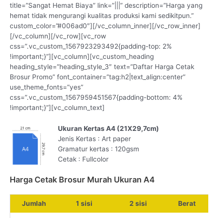
title=”Sangat Hemat Biaya” link=”|||” description=”Harga yang
hemat tidak mengurangi kualitas produksi kami sedikitpun.”
custom_color=”#006ad0″][/vc_column_inner][/vc_row_inner]
[/vc_column][/vc_row][vc_row
css=”.vc_custom_1567923293492{padding-top: 2%
!important;}”][vc_column][vc_custom_heading
heading_style=”heading_style_3″ text=”Daftar Harga Cetak
Brosur Promo” font_container=”tag:h2|text_align:center”
use_theme_fonts=”yes”
css=”.vc_custom_1567959451567{padding-bottom: 4%
!important;}”][vc_column_text]
Ukuran Kertas A4 (21X29,7cm)
Jenis Kertas : Art paper
Gramatur kertas : 120gsm
Cetak : Fullcolor
Harga Cetak Brosur Murah Ukuran A4
Jumlah
1 sisi
2 sisi
Berat