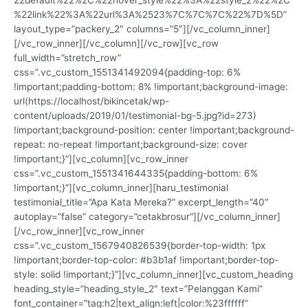
22default%22%2C%22hover_style%22%3A%22style_2%22%2C
%22link%22%3A%22url%3A%2523%7C%7C%7C%22%7D%5D”
layout_type=”packery_2″ columns=”5″][/vc_column_inner]
[/vc_row_inner][/vc_column][/vc_row][vc_row
full_width=”stretch_row”
css=”.vc_custom_1551341492094{padding-top: 6%
!important;padding-bottom: 8% !important;background-image:
url(https://localhost/bikincetak/wp-
content/uploads/2019/01/testimonial-bg-5.jpg?id=273)
!important;background-position: center !important;background-
repeat: no-repeat !important;background-size: cover
!important;}”][vc_column][vc_row_inner
css=”.vc_custom_1551341644335{padding-bottom: 6%
!important;}”][vc_column_inner][haru_testimonial
testimonial_title=”Apa Kata Mereka?” excerpt_length=”40″
autoplay=”false” category=”cetakbrosur”][/vc_column_inner]
[/vc_row_inner][vc_row_inner
css=”.vc_custom_1567940826539{border-top-width: 1px
!important;border-top-color: #b3b1af !important;border-top-
style: solid !important;}”][vc_column_inner][vc_custom_heading
heading_style=”heading_style_2″ text=”Pelanggan Kami”
font_container=”tag:h2|text_align:left|color:%23ffffff”