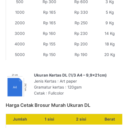
500
Rp 300
Rp 600
3 Kg
1000
Rp 165
Rp 330
5 Kg
2000
Rp 165
Rp 250
9 Kg
3000
Rp 160
Rp 230
14 Kg
4000
Rp 155
Rp 200
18 Kg
5000
Rp 150
Rp 190
20 Kg
Ukuran Kertas DL (1/3 A4 – 9,9x21cm)
Jenis Kertas : Art paper
Gramatur kertas : 120gsm
Cetak : Fullcolor
Harga Cetak Brosur Murah Ukuran DL
Jumlah
1 sisi
2 sisi
Berat