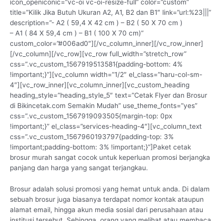
icon_openiconic=”vc-oi vc-oi-resize-full” color=”custom”
title=”Kilik Jika Butuh Ukuran A2, A1, B2 dan B1″ link=”url:%23|||”
description=”- A2 ( 59,4 X 42 cm ) – B2 ( 50 X 70 cm )
– A1 ( 84 X 59,4 cm ) – B1 ( 100 X 70 cm)”
custom_color=”#006ad0″][/vc_column_inner][/vc_row_inner]
[/vc_column][/vc_row][vc_row full_width=”stretch_row”
css=”.vc_custom_1567919513581{padding-bottom: 4%
!important;}”][vc_column width=”1/2″ el_class=”haru-col-sm-
4″][vc_row_inner][vc_column_inner][vc_custom_heading
heading_style=”heading_style_5″ text=”Cetak Flyer dan Brosur
di Bikincetak.com Semakin Mudah” use_theme_fonts=”yes”
css=”.vc_custom_1567919093505{margin-top: 0px
!important;}” el_class=”services-heading-4″][vc_column_text
css=”.vc_custom_1567960193797{padding-top: 3%
!important;padding-bottom: 3% !important;}”]Paket cetak
brosur murah sangat cocok untuk keperluan promosi berjangka
panjang dan harga yang sangat terjangkau.
Brosur adalah solusi promosi yang hemat untuk anda. Di dalam
sebuah brosur juga biasanya terdapat nomor kontak ataupun
alamat email, hingga akun media sosial dari perusahaan atau
institusi tersebut. Sehingga, orang yang melihat atau membaca