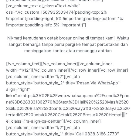
[vc_column_text el_class=”text-white”
css=”.vc_custom_1567935503474{padding-top: 2%
!important;padding-right: 5% !important;padding-bottom: 1%
!important;padding-left: 5% !important;}”]
Nikmati kemudahan cetak brosur online di tempat kami. Waktu
sangat berharga tanpa perlu pergi ke tempat percetakan dan
meninggalkan kantor atau menunggu antrian
[/vc_column_text][/vc_column_inner][vc_column_inner
width=”1/12″][/vc_column_inner][/vc_row_inner][vc_row_inner]
[vc_column_inner width=”1/2″][vc_btn
button_style=”button_style_2″ title=”Pesan Via WhatsApp”
align=”right”
link=”url:https%3A%2F%2Fweb.whatsapp.com%2Fsend%3Fpho
ne%3D6283831862770%26text%3DHaii%2C%2520Mas%2520
Sidik.%2520Bisa%2520bantu%2520saya%3F%2520saya%2520
tertarik%2520untuk%2520Cetak%2520Brosur%2520Hemat|||”
el_class=”rs-align-xs-center”][/vc_column_inner]
[vc_column_inner width=”1/2″][vc_btn
button_style=”button_style_1″ title=”Call 0838 3186 2770″