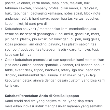
poster, kalender, kartu nama, map, nota, majalah, buku
tahunan sekolah, company profile, buku menu, surat yasin,
buku tabungan, packaging kemasan, notes spiral, block note,
undangan soft & hard cover, paper bag tas kertas, voucher,
kupon, tiket, id card pvc dll.
Kebutuhan souvenir / merchandise kami memberikan jasa
cetak online seperti gantungan kunci akrilik, ganci pin, karet,
pin peniti plastik, pin akrilik, pin kuningan, pulpen, mug gelas,
kipas promosi, jam dinding, payung, tas plastik sablon, tas
spunbon/ godybag, tas totebag, flasdisk card, tumbler, topi,
kaos dan lainnya.
Cetak kebutuhan promosi alat dan sepanduk kami memberikan
jasa cetak online banner spanduk, x banner, roll banner, pop up
table, event desk, tripod, backwall, rotary ligh box, neon box
dinding, umbul-umbul dan lainnya. Dan masih banyak lagi
kebutuhan cetak lainnya dengan desain custom yang bisa kami
kerjakan.
Sahabat Percetakan Anda di Kota Balikpapan
Kami terdiri dari tim yang berjiwa muda, yang siap terus
melakukan inovasi untuk menghasilkan layanan yang semakin