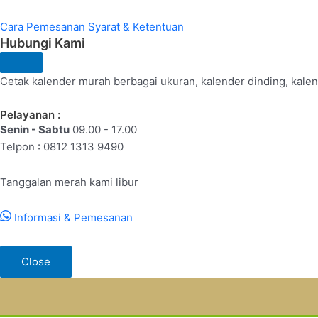
Cara Pemesanan
Syarat & Ketentuan
Hubungi Kami
Cetak kalender murah berbagai ukuran, kalender dinding, kalend
Pelayanan :
Senin - Sabtu
09.00 - 17.00
Telpon : 0812 1313 9490
Tanggalan merah kami libur
Informasi & Pemesanan
Close
Lewati
ke