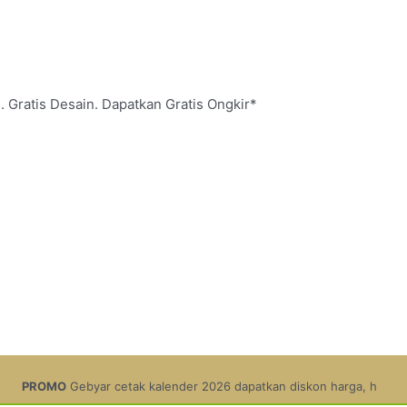
. Gratis Desain. Dapatkan Gratis Ongkir*
 cetak kalender 2026 dapatkan diskon harga, hingga 11,9%.
Pesan Sek