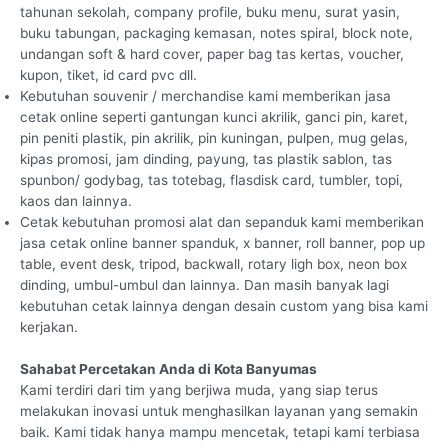
tahunan sekolah, company profile, buku menu, surat yasin,
buku tabungan, packaging kemasan, notes spiral, block note,
undangan soft & hard cover, paper bag tas kertas, voucher,
kupon, tiket, id card pvc dll.
Kebutuhan souvenir / merchandise kami memberikan jasa
cetak online seperti gantungan kunci akrilik, ganci pin, karet,
pin peniti plastik, pin akrilik, pin kuningan, pulpen, mug gelas,
kipas promosi, jam dinding, payung, tas plastik sablon, tas
spunbon/ godybag, tas totebag, flasdisk card, tumbler, topi,
kaos dan lainnya.
Cetak kebutuhan promosi alat dan sepanduk kami memberikan
jasa cetak online banner spanduk, x banner, roll banner, pop up
table, event desk, tripod, backwall, rotary ligh box, neon box
dinding, umbul-umbul dan lainnya. Dan masih banyak lagi
kebutuhan cetak lainnya dengan desain custom yang bisa kami
kerjakan.
Sahabat Percetakan Anda di Kota Banyumas
Kami terdiri dari tim yang berjiwa muda, yang siap terus
melakukan inovasi untuk menghasilkan layanan yang semakin
baik. Kami tidak hanya mampu mencetak, tetapi kami terbiasa