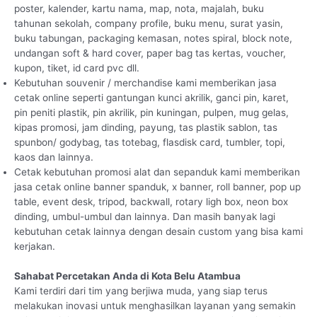
poster, kalender, kartu nama, map, nota, majalah, buku
tahunan sekolah, company profile, buku menu, surat yasin,
buku tabungan, packaging kemasan, notes spiral, block note,
undangan soft & hard cover, paper bag tas kertas, voucher,
kupon, tiket, id card pvc dll.
Kebutuhan souvenir / merchandise kami memberikan jasa
cetak online seperti gantungan kunci akrilik, ganci pin, karet,
pin peniti plastik, pin akrilik, pin kuningan, pulpen, mug gelas,
kipas promosi, jam dinding, payung, tas plastik sablon, tas
spunbon/ godybag, tas totebag, flasdisk card, tumbler, topi,
kaos dan lainnya.
Cetak kebutuhan promosi alat dan sepanduk kami memberikan
jasa cetak online banner spanduk, x banner, roll banner, pop up
table, event desk, tripod, backwall, rotary ligh box, neon box
dinding, umbul-umbul dan lainnya. Dan masih banyak lagi
kebutuhan cetak lainnya dengan desain custom yang bisa kami
kerjakan.
Sahabat Percetakan Anda di Kota Belu Atambua
Kami terdiri dari tim yang berjiwa muda, yang siap terus
melakukan inovasi untuk menghasilkan layanan yang semakin