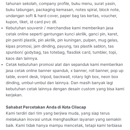
tahunan sekolah, company profile, buku menu, surat yasin,
buku tabungan, packaging kemasan, notes spiral, block note,
undangan soft & hard cover, paper bag tas kertas, voucher,
kupon, tiket, id card pvc dll.
Kebutuhan souvenir / merchandise kami memberikan jasa
cetak online seperti gantungan kunci akrilik, ganci pin, karet,
pin peniti plastik, pin akrilik, pin kuningan, pulpen, mug gelas,
kipas promosi, jam dinding, payung, tas plastik sablon, tas
spunbon/ godybag, tas totebag, flasdisk card, tumbler, topi,
kaos dan lainnya.
Cetak kebutuhan promosi alat dan sepanduk kami memberikan
jasa cetak online banner spanduk, x banner, roll banner, pop up
table, event desk, tripod, backwall, rotary ligh box, neon box
dinding, umbul-umbul dan lainnya. Dan masih banyak lagi
kebutuhan cetak lainnya dengan desain custom yang bisa kami
kerjakan.
Sahabat Percetakan Anda di Kota Cilacap
Kami terdiri dari tim yang berjiwa muda, yang siap terus
melakukan inovasi untuk menghasilkan layanan yang semakin
baik. Kami tidak hanya mampu mencetak, tetapi kami terbiasa