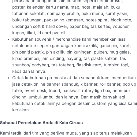
perusahaan dengan desain custom seperti cetak brosur,
poster, kalender, kartu nama, map, nota, majalah, buku
tahunan sekolah, company profile, buku menu, surat yasin,
buku tabungan, packaging kemasan, notes spiral, block note,
undangan soft & hard cover, paper bag tas kertas, voucher,
kupon, tiket, id card pvc dll.
Kebutuhan souvenir / merchandise kami memberikan jasa
cetak online seperti gantungan kunci akrilik, ganci pin, karet,
pin peniti plastik, pin akrilik, pin kuningan, pulpen, mug gelas,
kipas promosi, jam dinding, payung, tas plastik sablon, tas
spunbon/ godybag, tas totebag, flasdisk card, tumbler, topi,
kaos dan lainnya.
Cetak kebutuhan promosi alat dan sepanduk kami memberikan
jasa cetak online banner spanduk, x banner, roll banner, pop up
table, event desk, tripod, backwall, rotary ligh box, neon box
dinding, umbul-umbul dan lainnya. Dan masih banyak lagi
kebutuhan cetak lainnya dengan desain custom yang bisa kami
kerjakan.
Sahabat Percetakan Anda di Kota Ciruas
Kami terdiri dari tim yang berjiwa muda, yang siap terus melakukan