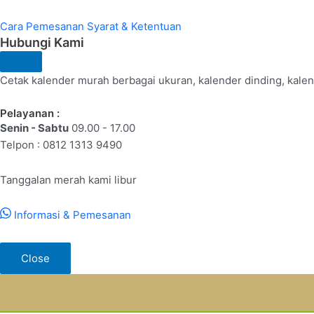
Cara Pemesanan
Syarat & Ketentuan
Hubungi Kami
Cetak kalender murah berbagai ukuran, kalender dinding, kalend
Pelayanan :
Senin - Sabtu
09.00 - 17.00
Telpon : 0812 1313 9490
Tanggalan merah kami libur
Informasi & Pemesanan
Close
Lewati
ke