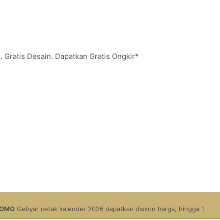
. Gratis Desain. Dapatkan Gratis Ongkir*
 kalender 2026 dapatkan diskon harga, hingga 11,9%.
Pesan Sekarang
-