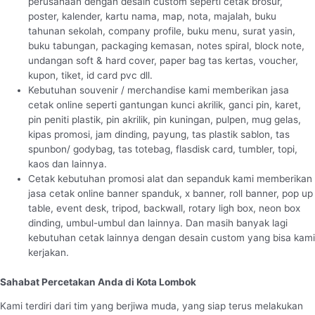
perusahaan dengan desain custom seperti cetak brosur,
poster, kalender, kartu nama, map, nota, majalah, buku
tahunan sekolah, company profile, buku menu, surat yasin,
buku tabungan, packaging kemasan, notes spiral, block note,
undangan soft & hard cover, paper bag tas kertas, voucher,
kupon, tiket, id card pvc dll.
Kebutuhan souvenir / merchandise kami memberikan jasa
cetak online seperti gantungan kunci akrilik, ganci pin, karet,
pin peniti plastik, pin akrilik, pin kuningan, pulpen, mug gelas,
kipas promosi, jam dinding, payung, tas plastik sablon, tas
spunbon/ godybag, tas totebag, flasdisk card, tumbler, topi,
kaos dan lainnya.
Cetak kebutuhan promosi alat dan sepanduk kami memberikan
jasa cetak online banner spanduk, x banner, roll banner, pop up
table, event desk, tripod, backwall, rotary ligh box, neon box
dinding, umbul-umbul dan lainnya. Dan masih banyak lagi
kebutuhan cetak lainnya dengan desain custom yang bisa kami
kerjakan.
Sahabat Percetakan Anda di Kota Lombok
Kami terdiri dari tim yang berjiwa muda, yang siap terus melakukan