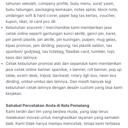
tahunan sekolah, company profile, buku menu, surat yasin,
buku tabungan, packaging kemasan, notes spiral, block note,
undangan soft & hard cover, paper bag tas kertas, voucher,
kupon, tiket, id card pvc dll.
Kebutuhan souvenir / merchandise kami memberikan jasa
cetak online seperti gantungan kunci akrilik, ganci pin, karet,
pin peniti plastik, pin akrilik, pin kuningan, pulpen, mug gelas,
kipas promosi, jam dinding, payung, tas plastik sablon, tas
spunbon/ godybag, tas totebag, flasdisk card, tumbler, topi,
kaos dan lainnya.
Cetak kebutuhan promosi alat dan sepanduk kami memberikan
jasa cetak online banner spanduk, x banner, roll banner, pop up
table, event desk, tripod, backwall, rotary ligh box, neon box
dinding, umbul-umbul dan lainnya. Dan masih banyak lagi
kebutuhan cetak lainnya dengan desain custom yang bisa kami
kerjakan.
Sahabat Percetakan Anda di Kota Pemalang
Kami terdiri dari tim yang berjiwa muda, yang siap terus
melakukan inovasi untuk menghasilkan layanan yang semakin
baik. Kami tidak hanya mampu mencetak, tetapi kami terbiasa