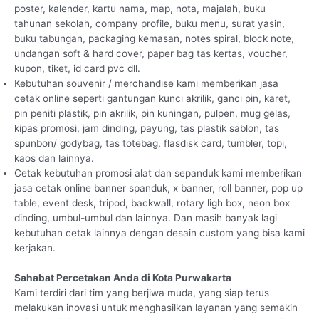
poster, kalender, kartu nama, map, nota, majalah, buku
tahunan sekolah, company profile, buku menu, surat yasin,
buku tabungan, packaging kemasan, notes spiral, block note,
undangan soft & hard cover, paper bag tas kertas, voucher,
kupon, tiket, id card pvc dll.
Kebutuhan souvenir / merchandise kami memberikan jasa
cetak online seperti gantungan kunci akrilik, ganci pin, karet,
pin peniti plastik, pin akrilik, pin kuningan, pulpen, mug gelas,
kipas promosi, jam dinding, payung, tas plastik sablon, tas
spunbon/ godybag, tas totebag, flasdisk card, tumbler, topi,
kaos dan lainnya.
Cetak kebutuhan promosi alat dan sepanduk kami memberikan
jasa cetak online banner spanduk, x banner, roll banner, pop up
table, event desk, tripod, backwall, rotary ligh box, neon box
dinding, umbul-umbul dan lainnya. Dan masih banyak lagi
kebutuhan cetak lainnya dengan desain custom yang bisa kami
kerjakan.
Sahabat Percetakan Anda di Kota Purwakarta
Kami terdiri dari tim yang berjiwa muda, yang siap terus
melakukan inovasi untuk menghasilkan layanan yang semakin