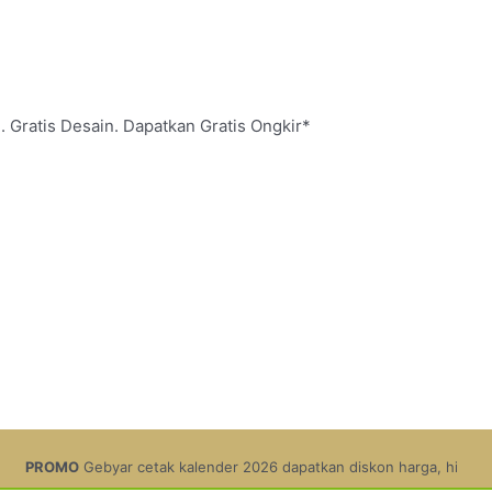
. Gratis Desain. Dapatkan Gratis Ongkir*
 cetak kalender 2026 dapatkan diskon harga, hingga 11,9%.
Pesan Sek