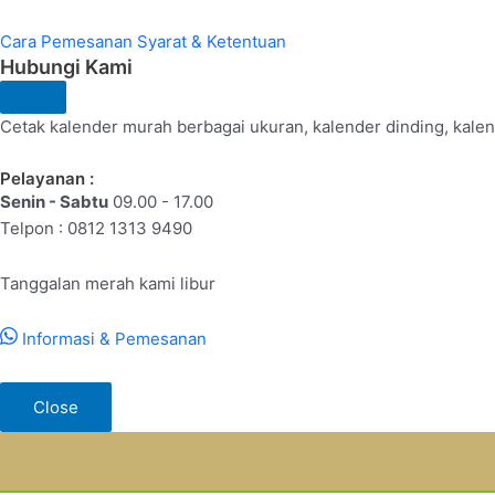
Cara Pemesanan
Syarat & Ketentuan
Hubungi Kami
Cetak kalender murah berbagai ukuran, kalender dinding, kalend
Pelayanan :
Senin - Sabtu
09.00 - 17.00
Telpon : 0812 1313 9490
Tanggalan merah kami libur
Informasi & Pemesanan
Close
Lewati
ke