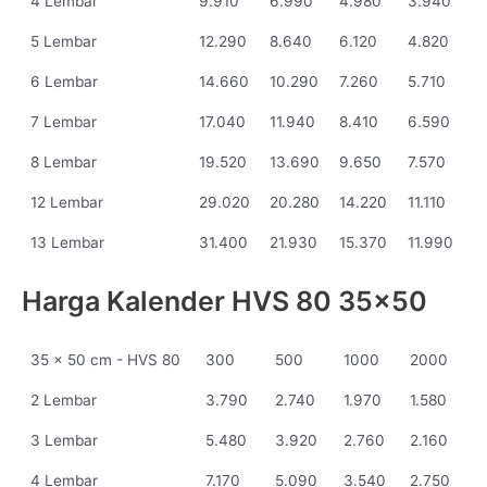
4 Lembar
9.910
6.990
4.980
3.940
5 Lembar
12.290
8.640
6.120
4.820
6 Lembar
14.660
10.290
7.260
5.710
7 Lembar
17.040
11.940
8.410
6.590
8 Lembar
19.520
13.690
9.650
7.570
12 Lembar
29.020
20.280
14.220
11.110
13 Lembar
31.400
21.930
15.370
11.990
Harga Kalender HVS 80 35x50
35 x 50 cm - HVS 80
300
500
1000
2000
2 Lembar
3.790
2.740
1.970
1.580
3 Lembar
5.480
3.920
2.760
2.160
4 Lembar
7.170
5.090
3.540
2.750