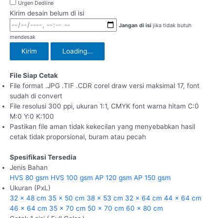
Urgen Dedline
Kirim desain belum di isi
Jangan di isi
jika tidak butuh
mendesak
Kirim
Loading...
File Siap Cetak
File format .JPG .TIF .CDR corel draw versi maksimal 17, font
sudah di convert
File resolusi 300 ppi, ukuran 1:1, CMYK font warna hitam C:0
M:0 Y:0 K:100
Pastikan file aman tidak kekecilan yang menyebabkan hasil
cetak tidak proporsional, buram atau pecah
Spesifikasi Tersedia
Jenis Bahan
HVS 80 gsm
HVS 100 gsm
AP 120 gsm
AP 150 gsm
Ukuran (PxL)
32 x 48 cm
35 x 50 cm
38 x 53 cm
32 x 64 cm
44 x 64 cm
46 x 64 cm
35 x 70 cm
50 x 70 cm
60 x 80 cm