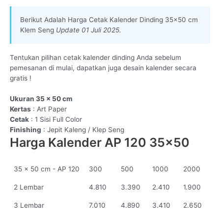
Berikut Adalah Harga Cetak Kalender Dinding 35×50 cm
Klem Seng
Update 01 Juli 2025.
Tentukan pilihan cetak kalender dinding Anda sebelum
pemesanan di mulai, dapatkan juga desain kalender secara
gratis !
Ukuran 35 x 50 cm
Kertas
: Art Paper
Cetak
: 1 Sisi Full Color
Finishing
: Jepit Kaleng / Klep Seng
Harga Kalender AP 120 35x50
35 x 50 cm - AP 120
300
500
1000
2000
2 Lembar
4.810
3.390
2.410
1.900
3 Lembar
7.010
4.890
3.410
2.650